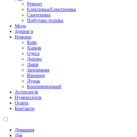
Ремонт
Електрика/Електроніка
Сантехніка
Побутова техніка
Мода
Здоров’я
Новини
Київ
Харків
Одеса
Дніпро
Львів
Запоріжжя
Вінниця
Луцьк
Кропивницький
Астрологія
Нумерологія
Освіта
Контакти
Домашня
Дім