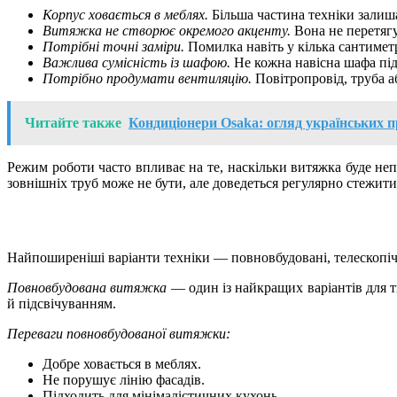
Корпус ховається в меблях.
Більша частина техніки залиша
Витяжка не створює окремого акценту.
Вона не перетягу
Потрібні точні заміри.
Помилка навіть у кілька сантимет
Важлива сумісність із шафою.
Не кожна навісна шафа під
Потрібно продумати вентиляцію.
Повітропровід, труба а
Читайте также
Кондиціонери Osaka: огляд українських пр
Режим роботи часто впливає на те, наскільки витяжка буде не
зовнішніх труб може не бути, але доведеться регулярно стежити 
Найпоширеніші варіанти техніки — повновбудовані, телескопічн
Повновбудована витяжка
— один із найкращих варіантів для т
й підсвічуванням.
Переваги повновбудованої витяжки:
Добре ховається в меблях.
Не порушує лінію фасадів.
Підходить для мінімалістичних кухонь.