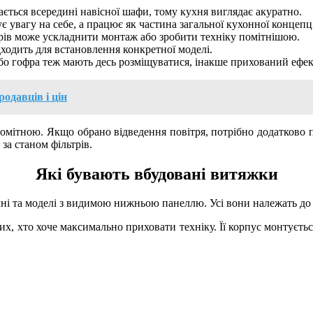
ється всередині навісної шафи, тому кухня виглядає акуратно.
є увагу на себе, а працює як частина загальної кухонної концепці
рів може ускладнити монтаж або зробити техніку помітнішою.
ходить для встановлення конкретної моделі.
бо гофра теж мають десь розміщуватися, інакше прихований ефект
одавців і цін
помітною. Якщо обрано відведення повітря, потрібно додатково 
за станом фільтрів.
Які бувають вбудовані витяжки
і та моделі з видимою нижньою панеллю. Усі вони належать до вб
их, хто хоче максимально приховати техніку. Її корпус монтуєтьс