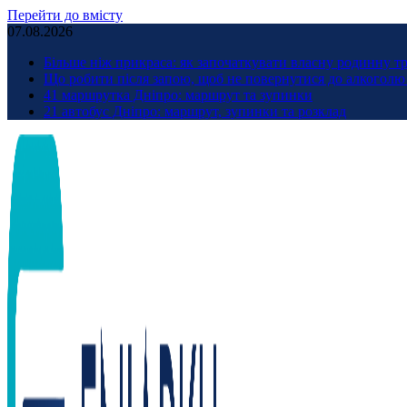
Перейти до вмісту
07.08.2026
Більше ніж прикраса: як започаткувати власну родинну т
Що робити після запою, щоб не повернутися до алкоголю 
41 маршрутка Дніпро: маршрут та зупинки
21 автобус Дніпро: маршрут, зупинки та розклад