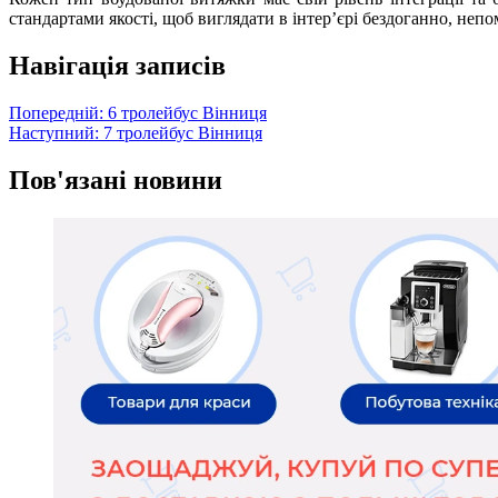
стандартами якості, щоб виглядати в інтер’єрі бездоганно, неп
Навігація записів
Попередній:
6 тролейбус Вінниця
Наступний:
7 тролейбус Вінниця
Пов'язані новини