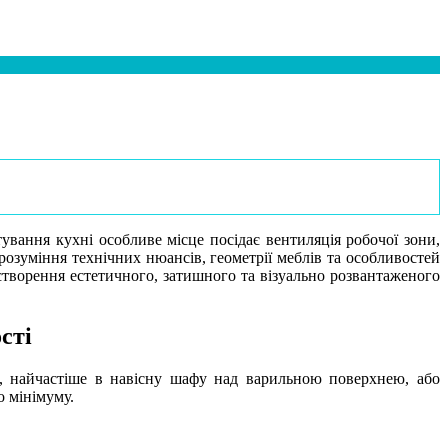
ування кухні особливе місце посідає вентиляція робочої зони,
розуміння технічних нюансів, геометрії меблів та особливостей
створення естетичного, затишного та візуально розвантаженого
сті
, найчастіше в навісну шафу над варильною поверхнею, або
о мінімуму.