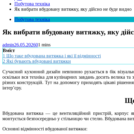
Побутова техніка
Як вибрати вбудовану витяжку, яку дійсно не буде видно
Побутова техніка
Як вибрати вбудовану витяжку, яку дійс
admin
26.05.2026
0
1 mins
Вміст
1
Що таке вбудована витяжка і які її відмінності
2
Які бувають вбудовані витяжки
Сучасний кухонний дизайн невпинно рухається в бік візуально
оскільки вся техніка для кулінарних завдань досить велика та
різних конструкцій. Тут на допомогу приходять цікаві рішення
інтер’єру.
Що
Вбудована витяжка — це вентиляційний пристрій, корпус я
монтується безпосередньо у стільницю чи стелю. Вбудована вит
Основні відмінності вбудованої витяжки: