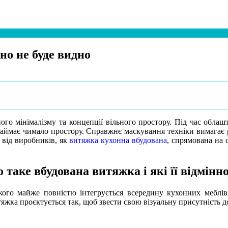
но не буде видно
го мінімалізму та концепції вільного простору. Під час облашт
 займає чимало простору. Справжнє маскування техніки вимагає 
 від виробників, як
витяжка кухонна вбудована
, спрямована на 
 таке вбудована витяжка і які її відмінно
кого майже повністю інтегрується всередину кухонних меблів
яжка проєктується так, щоб звести свою візуальну присутність д