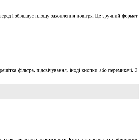
вперед і збільшує площу захоплення повітря. Це зручний формат
ешітка фільтра, підсвічування, іноді кнопки або перемикачі. З
ль серед великого асортименту. Кожна створена за найвищими