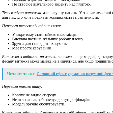
Не створює візуального акценту над плитою.
Телескопічна витяжка
має висувну панель. У закритому стані 
для тих, хто хоче поєднати компактність і практичність.
Переваги телескопічної витяжки:
У закритому стані займає мало місця.
Висувна частина збільшує робочу площу.
Зручна для стандартних кухонь.
Має просте керування.
Витяжки з видимою нижньою панеллю
— це моделі, де корпус
фасаду витяжка може майже не виділятися, але якщо подивитися 
Читайте также
Салонний ефект удома: як розумний фен 
Переваги такого типу:
Корпус не видно спереду.
Нижня панель забезпечує доступ до фільтрів.
Модель зручно обслуговувати.
Кожен тип вбудованої витяжки має свій рівень інтеграції т