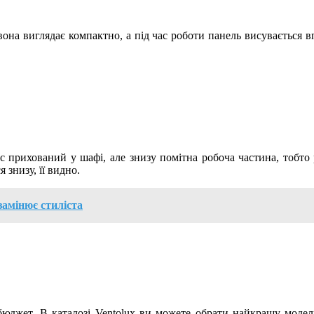
вона виглядає компактно, а під час роботи панель висувається 
 прихований у шафі, але знизу помітна робоча частина, тобто р
знизу, її видно.
замінює стиліста
а бюджет. В каталозі Ventolux ви можете обрати найкращу моде