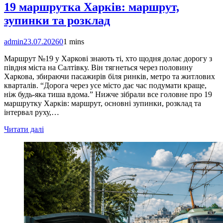
19 маршрутка Харків: маршрут,
зупинки та розклад
admin
23.07.2026
0
1 mins
Маршрут №19 у Харкові знають ті, хто щодня долає дорогу з
півдня міста на Салтівку. Він тягнеться через половину
Харкова, збираючи пасажирів біля ринків, метро та житлових
кварталів. “Дорога через усе місто дає час подумати краще,
ніж будь-яка тиша вдома.” Нижче зібрали все головне про 19
маршрутку Харків: маршрут, основні зупинки, розклад та
інтервал руху,…
Читати далі