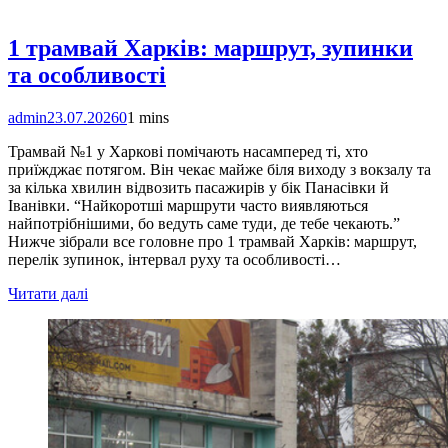
1 трамвай Харків: маршрут, зупинки
та особливості
admin
23.07.2026
0
1 mins
Трамвай №1 у Харкові помічають насамперед ті, хто
приїжджає потягом. Він чекає майже біля виходу з вокзалу та
за кілька хвилин відвозить пасажирів у бік Панасівки й
Іванівки. “Найкоротші маршрути часто виявляються
найпотрібнішими, бо ведуть саме туди, де тебе чекають.”
Нижче зібрали все головне про 1 трамвай Харків: маршрут,
перелік зупинок, інтервал руху та особливості…
Читати далі