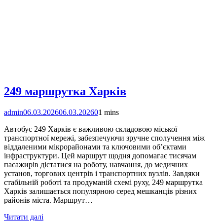
249 маршрутка Харків
admin
06.03.2026
06.03.2026
0
1 mins
Автобус 249 Харків є важливою складовою міської
транспортної мережі, забезпечуючи зручне сполучення між
віддаленими мікрорайонами та ключовими об’єктами
інфраструктури. Цей маршрут щодня допомагає тисячам
пасажирів дістатися на роботу, навчання, до медичних
установ, торгових центрів і транспортних вузлів. Завдяки
стабільній роботі та продуманій схемі руху, 249 маршрутка
Харків залишається популярною серед мешканців різних
районів міста. Маршрут…
Читати далі