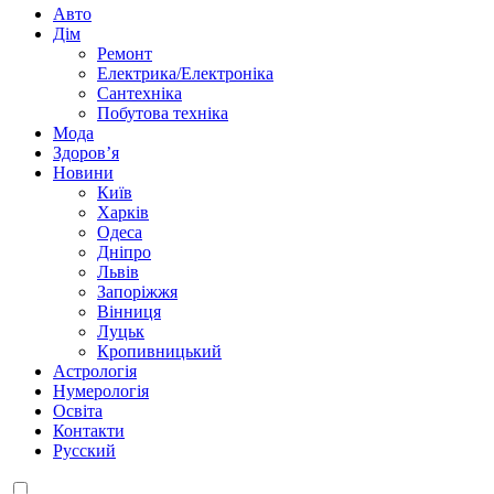
Авто
Дім
Ремонт
Електрика/Електроніка
Сантехніка
Побутова техніка
Мода
Здоров’я
Новини
Київ
Харків
Одеса
Дніпро
Львів
Запоріжжя
Вінниця
Луцьк
Кропивницький
Астрологія
Нумерологія
Освіта
Контакти
Русский