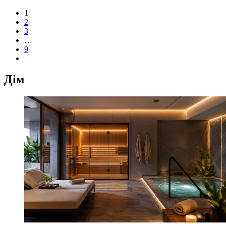
1
2
3
…
9
Дім