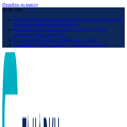
Перейти до вмісту
09.08.2026
Більше ніж прикраса: як започаткувати власну родинну
традицію передачі коштовностей
Що робити після запою, щоб не повернутися до
алкоголю через кілька днів
41 маршрутка Дніпро: маршрут та зупинки
21 автобус Дніпро: маршрут, зупинки та розклад