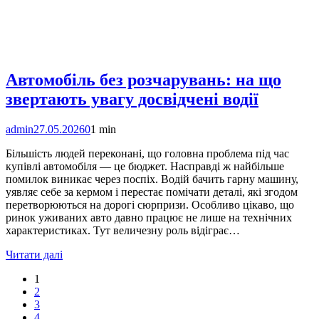
Автомобіль без розчарувань: на що
звертають увагу досвідчені водії
admin
27.05.2026
0
1 min
Більшість людей переконані, що головна проблема під час
купівлі автомобіля — це бюджет. Насправді ж найбільше
помилок виникає через поспіх. Водій бачить гарну машину,
уявляє себе за кермом і перестає помічати деталі, які згодом
перетворюються на дорогі сюрпризи. Особливо цікаво, що
ринок уживаних авто давно працює не лише на технічних
характеристиках. Тут величезну роль відіграє…
Читати далі
1
2
3
4