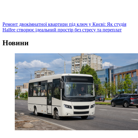
Ремонт двокімнатної квартири під ключ у Києві: Як студія
Halfee створює ідеальний простір без стресу та переплат
Новини