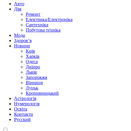
Авто
Дім
Ремонт
Електрика/Електроніка
Сантехніка
Побутова техніка
Мода
Здоров’я
Новини
Київ
Харків
Одеса
Дніпро
Львів
Запоріжжя
Вінниця
Луцьк
Кропивницький
Астрологія
Нумерологія
Освіта
Контакти
Русский