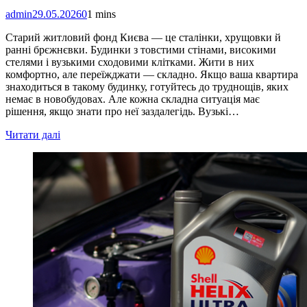
admin
29.05.2026
0
1 mins
Старий житловий фонд Києва — це сталінки, хрущовки й
ранні брєжнєвки. Будинки з товстими стінами, високими
стелями і вузькими сходовими клітками. Жити в них
комфортно, але переїжджати — складно. Якщо ваша квартира
знаходиться в такому будинку, готуйтесь до труднощів, яких
немає в новобудовах. Але кожна складна ситуація має
рішення, якщо знати про неї заздалегідь. Вузькі…
Читати далі