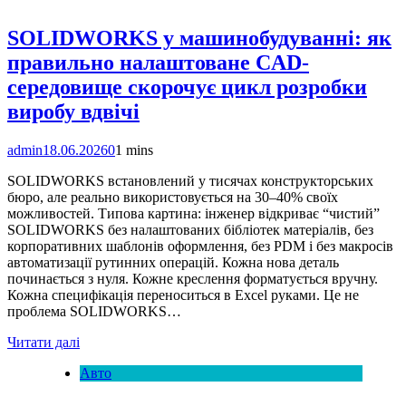
SOLIDWORKS у машинобудуванні: як
правильно налаштоване CAD-
середовище скорочує цикл розробки
виробу вдвічі
admin
18.06.2026
0
1 mins
SOLIDWORKS встановлений у тисячах конструкторських
бюро, але реально використовується на 30–40% своїх
можливостей. Типова картина: інженер відкриває “чистий”
SOLIDWORKS без налаштованих бібліотек матеріалів, без
корпоративних шаблонів оформлення, без PDM і без макросів
автоматизації рутинних операцій. Кожна нова деталь
починається з нуля. Кожне креслення форматується вручну.
Кожна специфікація переноситься в Excel руками. Це не
проблема SOLIDWORKS…
Читати далі
Авто