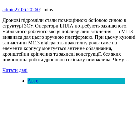
admin
27.06.2026
0
1 mins
Дронові підрозділи стали повноцінною бойовою силою в
структурі ЗСУ. Оператори БПЛА потребують захищеного,
мобільного робочого місця поблизу лінії зіткнення — і M113
виявився для цього зручною платформою. При цьому кузовні
запчастини M113 відіграють практичну роль: саме на
елементи корпусу монтується антенне обладнання,
кронштейни кріплення та захисні конструкції, без яких
повноцінна робота дронового екіпажу неможлива. Чому…
Читати далі
Авто