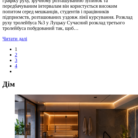
графіку руху, зручному розташуванню зупинок та
передбачуваним інтервалам він користується високим
попитом серед мешканців, студентів і працівників
підприємств, розташованих уздовж лінії курсування. Розклад
руху тролейбуса №3 у Луцьку Сучасний розклад третього
тролейбуса побудований так, щоб…
Читати далі
1
2
3
4
Дім