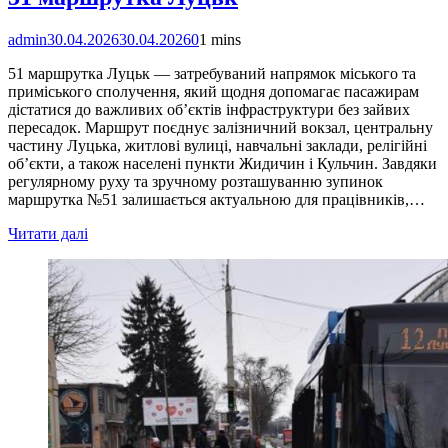
admin
30.04.2026
30.04.2026
0
1 mins
51 маршрутка Луцьк — затребуваний напрямок міського та
приміського сполучення, який щодня допомагає пасажирам
дістатися до важливих об’єктів інфраструктури без зайвих
пересадок. Маршрут поєднує залізничний вокзал, центральну
частину Луцька, житлові вулиці, навчальні заклади, релігійні
об’єкти, а також населені пункти Жидичин і Кульчин. Завдяки
регулярному руху та зручному розташуванню зупинок
маршрутка №51 залишається актуальною для працівників,…
Читати далі