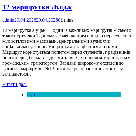
12 маршрутка Луцьк
admin
29.04.2026
29.04.2026
0
1 mins
12 маршрутка Луцьк — один із важливих маршрутів міського
транспорту, який допомагає мешканцям швидко пересуватися
між житловими масивами, центральними вулицями,
соціальними установами, ринками та діловими зонами.
Маршрут користується попитом серед студентів, працівників,
пенсіонерів, батьків із дітьми та всіх, хто щодня користується
громадським транспортом. Завдяки широкому охопленню
зупинок маршрутка №12 поєднує різні частини Луцька та
залишається…
Читати далі
Луцьк