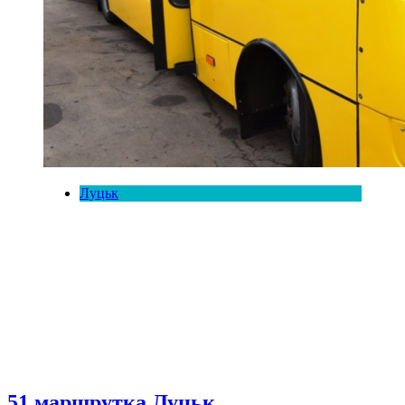
Луцьк
51 маршрутка Луцьк