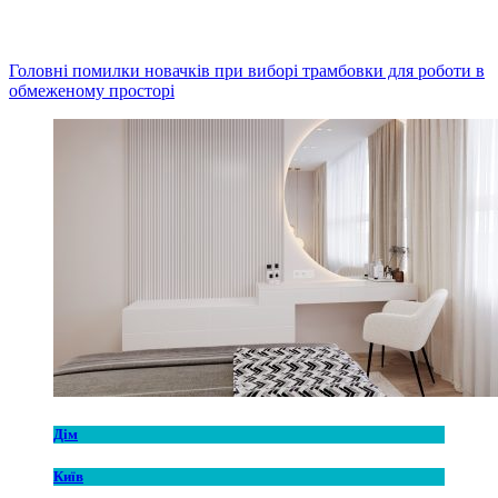
Головні помилки новачків при виборі трамбовки для роботи в
обмеженому просторі
Дім
Київ