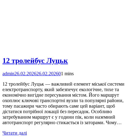
12 тролейбус Луцьк
admin
26.02.2026
26.02.2026
0
1 mins
12 тролейбус Луцьк — важливий елемент міської системи
електротранспорту, який забезпечує екологічне, тихе та
економічно вигідне пересування містом. Його маршрут
охоплює ключові транспортні вузли та популярні райони,
тому пасажири часто обирають саме цей варіант, щоб
дістатися потрібної локації без пересадок. Особливо
затребуваним маршрут є у години пік, коли наземний
автотранспорт регулярно стикається із заторами. Чому…
Читати далі