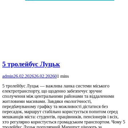
5 тролейбус Луцьк
admin
26.02.2026
26.02.2026
0
1 mins
5 тролейбус Луцьк — важлива ланка системи міського
електротранспорту, що щоденно забезпечує зручне
сполучення між центральними районами та віддаленими
житловими масивами. Завдяки екологічності,
передбачуваному графіку та можливості дістатися без
пересадок, маршрут стабільно користується попитом серед
мешканців міста: студентів, працівників, пенсіонерів і всіх,
хто регулярно користується громадським транспортом. Чому 5
тролейбус Луцьк популярний Маршрут цінують за…