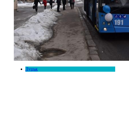
Луцьк