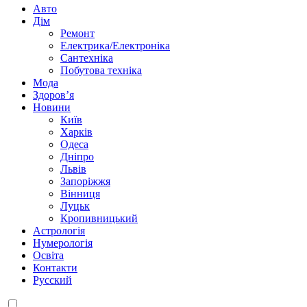
Авто
Дім
Ремонт
Електрика/Електроніка
Сантехніка
Побутова техніка
Мода
Здоров’я
Новини
Київ
Харків
Одеса
Дніпро
Львів
Запоріжжя
Вінниця
Луцьк
Кропивницький
Астрологія
Нумерологія
Освіта
Контакти
Русский