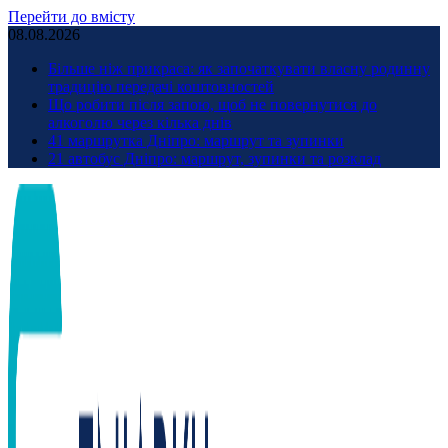
Перейти до вмісту
08.08.2026
Більше ніж прикраса: як започаткувати власну родинну
традицію передачі коштовностей
Що робити після запою, щоб не повернутися до
алкоголю через кілька днів
41 маршрутка Дніпро: маршрут та зупинки
21 автобус Дніпро: маршрут, зупинки та розклад