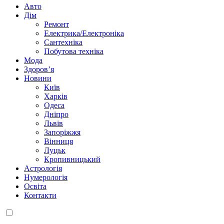
Авто
Дім
Ремонт
Електрика/Електроніка
Сантехніка
Побутова техніка
Мода
Здоров’я
Новини
Київ
Харків
Одеса
Дніпро
Львів
Запоріжжя
Вінниця
Луцьк
Кропивницький
Астрологія
Нумерологія
Освіта
Контакти