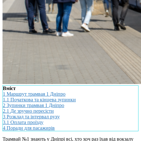
Вміст
1
Маршрут трамвая 1 Дніпро
1.1
Початкова та кінцева зупинки
2
Зупинки трамвая 1 Дніпро
2.1
Де зручно пересісти
3
Розклад та інтервал руху
3.1
Оплата проїзду
4
Поради для пасажирів
Трамвай №1 знають у Дніпрі всі, хто хоч раз їхав від вокзалу