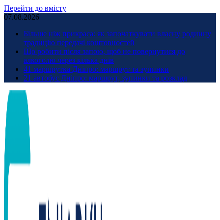
Перейти до вмісту
07.08.2026
Більше ніж прикраса: як започаткувати власну родинну
традицію передачі коштовностей
Що робити після запою, щоб не повернутися до
алкоголю через кілька днів
41 маршрутка Дніпро: маршрут та зупинки
21 автобус Дніпро: маршрут, зупинки та розклад