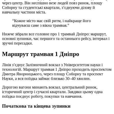
через центр. Він неспішно везе людей повз ринок, площу
Соборну та студентські квартали, з’єднуючи ділову й
навчальну частини міста.
“Кожне місто має свій ритм, і найкраще його
відчуваєш саме з вікна трамвая.”
Нижче зібрали все головне про 1 трамвай Дніпро: маршрут,
основні зупинки, час першого та останнього рейсу, інтервал і
зручні пересадки.
Маршрут трамвая 1 Дніпро
Лінія з’єднує Залізничний вокзал з Університетом науки і
технологій. Маршрут трамвая 1 Дніпро проходить проспектом
Дмитра Яворницького, через площу Соборну та проспект
Науки, а вся поїздка займає близько 30‒40 хвилин.
Дорогою вагони минають вокзал, центральний ринок,
історичний центр і сучасні квартали. Завдяки цьому одна
поїздка поєднує роботу, покупки та навчання.
Початкова та кінцева зупинки