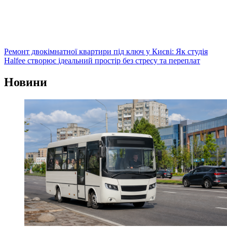
Ремонт двокімнатної квартири під ключ у Києві: Як студія
Halfee створює ідеальний простір без стресу та переплат
Новини